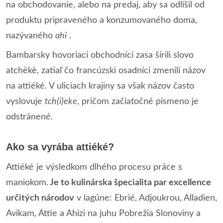
na obchodovanie, alebo na predaj, aby sa odlíšil od
produktu pripraveného a konzumovaného doma,
nazývaného
ahi
.
Bambarsky hovoriaci obchodníci zasa šírili slovo
atchèkè, zatiaľ čo francúzski osadníci zmenili názov
na attiéké. V uliciach krajiny sa však názov často
vyslovuje
tch(i)eke
, pričom začiatočné písmeno je
odstránené.
Ako sa vyrába attiéké?
Attiéké je výsledkom dlhého procesu práce s
maniokom.
Je to kulinárska špecialita par excellence
určitých národov
v lagúne: Ebrié, Adjoukrou, Alladien,
Avikam, Attie a Ahizi na juhu Pobrežia Slonoviny a