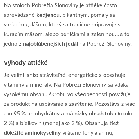
Na stoloch Pobrežia Slonoviny je attiéké často
sprevádzané
kedjenou
, pikantným, pomaly sa
variacim gulášom, ktorý sa tradične pripravuje s
kuracím mäsom, alebo perličkami a zeleninou. Je to
jedno z
najobľúbenejších jedál
na Pobreží Slonoviny.
Výhody attiéké
Je veľmi ľahko stráviteľné, energetické a obsahuje
vitamíny a minerály. Na Pobreží Slonoviny sa vďaka
vysokému obsahu škrobu vo všeobecnosti považuje
za produkt na uspávanie a zasýtenie. Pozostáva z viac
ako 95 % uhľohydrátov a má
nízky obsah tuku
(okolo
2 %) a bielkovín (menej ako 2 %). Obsahuje tiež
dôležité aminokyseliny
vrátane fenylalanínu,