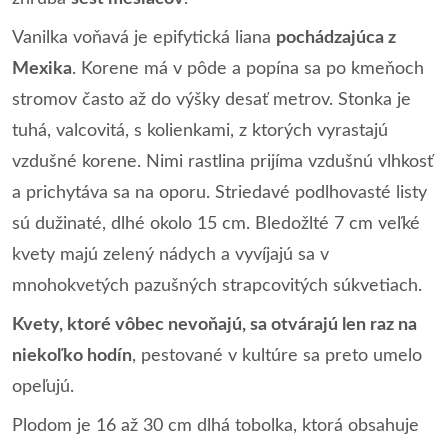
Vanilka voňavá je epifytická liana
pochádzajúca z
Mexika
. Korene má v pôde a popína sa po kmeňoch
stromov často až do výšky desať metrov. Stonka je
tuhá, valcovitá, s kolienkami, z ktorých vyrastajú
vzdušné korene. Nimi rastlina prijíma vzdušnú vlhkosť
a prichytáva sa na oporu. Striedavé podlhovasté listy
sú dužinaté, dlhé okolo 15 cm. Bledožlté 7 cm veľké
kvety majú zelený nádych a vyvíjajú sa v
mnohokvetých pazušných strapcovitých súkvetiach.
Kvety, ktoré vôbec nevoňajú, sa otvárajú len raz na
niekoľko hodín
, pestované v kultúre sa preto umelo
opeľujú.
Plodom je 16 až 30 cm dlhá tobolka, ktorá obsahuje