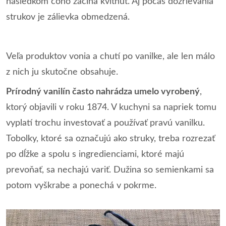
následkom čoho začína kvitnúť. Aj počas dozrievania
strukov je zálievka obmedzená.
Veľa produktov vonia a chutí po vanilke, ale len málo
z nich ju skutočne obsahuje.
Prírodný vanilín často nahrádza umelo vyrobený
,
ktorý objavili v roku 1874. V kuchyni sa napriek tomu
vyplatí trochu investovať a používať pravú vanilku.
Tobolky, ktoré sa označujú ako struky, treba rozrezať
po dĺžke a spolu s ingredienciami, ktoré majú
prevoňať, sa nechajú variť. Dužina so semienkami sa
potom vyškrabe a ponechá v pokrme.