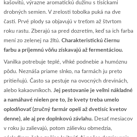
kašovitú, výrazne aromatickú dužinu s tisíckami
drobných semien. V zrelosti tobolka puká na dve
časti. Prvé plody sa objavujú v treťom až štvrtom
roku rastu. Zberajú sa pred dozretím, keď sa ich farba
mení zo zelenej na žltú.
Charakteristickú čiernu
farbu a príjemnú vôňu získavajú až fermentáciou.
Vanilka potrebuje teplé, vlhké podnebie a humóznu
pôdu. Neznáša priame slnko, na farmách ju preto
pritieňujú. Často sa pestuje na ovocných drevinách,
alebo kakaovníkoch.
Jej pestovanie je veľmi nákladné
a namáhavé nielen pre to, že kvety treba umelo
oplodňovať (zručný farmár opelí až dvetisíc kvetov
denne), ale aj pre doplnkovú závlahu.
Desať mesiacov
v roku ju zalievajú, potom zálievku obmedzia,