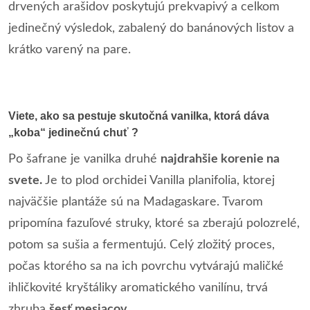
drvených arašidov poskytujú prekvapivý a celkom
jedinečný výsledok, zabalený do banánových listov a
krátko varený na pare.
Viete, ako sa pestuje skutočná vanilka, ktorá dáva
„koba“ jedinečnú chuť ?
Po šafrane je vanilka druhé
najdrahšie korenie na
svete.
Je to plod orchidei Vanilla planifolia, ktorej
najväčšie plantáže sú na Madagaskare. Tvarom
pripomína fazuľové struky, ktoré sa zberajú polozrelé,
potom sa sušia a fermentujú. Celý zložitý proces,
počas ktorého sa na ich povrchu vytvárajú maličké
ihličkovité kryštáliky aromatického vanilínu, trvá
zhruba
šesť mesiacov
.