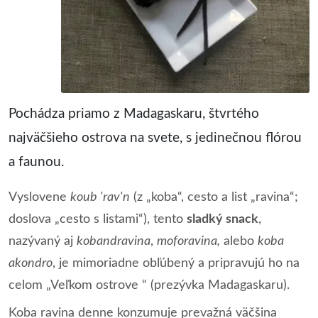
Pochádza priamo z Madagaskaru, štvrtého
najväčšieho ostrova na svete, s jedinečnou flórou
a faunou.
Vyslovene
koub 'rav'n
(z „koba“, cesto a list „ravina“;
doslova „cesto s listami“), tento
sladký snack
,
nazývaný aj
kobandravina
,
moforavina,
alebo
koba
akondro
, je mimoriadne obľúbený a pripravujú ho na
celom „Veľkom ostrove “ (prezývka Madagaskaru).
Koba ravina denne konzumuje prevažná väčšina