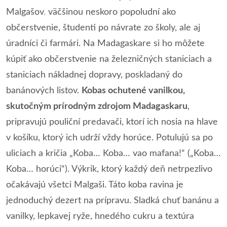
Malgašov
,
väčšinou neskoro popoludní ako
občerstvenie, študenti po návrate zo školy, ale aj
úradníci či farmári. Na Madagaskare si ho môžete
kúpiť ako občerstvenie na železničných staniciach a
staniciach nákladnej dopravy, poskladaný do
banánových listov.
Kobas ochutené vanilkou,
skutočným prírodným zdrojom Madagaskaru
,
pripravujú pouliční predavači, ktorí ich nosia na hlave
v košíku, ktorý ich udrží vždy horúce. Potulujú sa po
uliciach a kričia „Koba… Koba… vao mafana!“ („Koba…
Koba… horúci“). Výkrik, ktorý každý deň netrpezlivo
očakávajú všetci Malgaši. Táto koba ravina je
jednoduchý dezert na prípravu. Sladká chuť banánu a
vanilky, lepkavej ryže, hnedého cukru a textúra